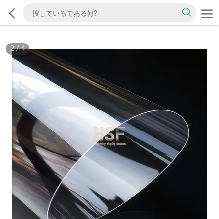
2
/
4