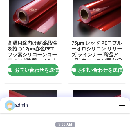
企業情報
会社案内
高温用途向け耐薬品性
75μm レッド PET フル
を持つ12μm赤色PET
ーオロシリコン リリー
品質管理
フッ素シリコーンコー
ズ ラインナー 高温ア
ティング剥離フィルム
プリケーション用 化学
耐性
お問い合わせを送信
お問い合わせを送信
お問い合わせ
見積依頼
admin
高密度ポリエチレンフィルム
5:33 AM
低密度ポリエチレンフィルム