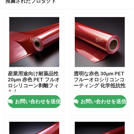
推薦されたプロダクト
産業用途向け耐薬品性
透明な赤色 30μm PET
20μm 赤色 PET フルオ
フルーオロシリコンコ
ロシリコーン剥離フィ
ーティング 化学抵抗性
ルム
ホーム
お問い合わせを送信
お問い合わせを送信
製品
ビデオ