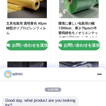
企業情報
文具包装用 透明黄色 40μm
環境に優しい包装用の幅
会社案内
鋳型ポリプロピレンフィル
1300mm、厚さ70μmの半
ム
透明緑色モノオリエンテッ
ドポリプロピレンフィルム
品質管理
お問い合わせを送信
お問い合わせを送信
お問い合わせ
見積依頼
admin
高密度ポリエチレンフィルム
1:34 PM
Good day, what product are you looking 
低密度ポリエチレンフィルム
for?