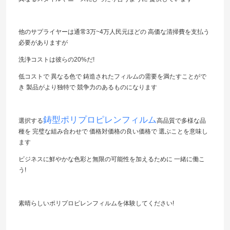
他のサプライヤーは通常3万~4万人民元ほどの 高価な清掃費を支払う
必要がありますが
洗浄コストは彼らの20%だ!
低コストで 異なる色で 鋳造されたフィルムの需要を満たすことがで
き 製品がより独特で 競争力のあるものになります
鋳型ポリプロピレンフィルム
選択する
高品質で多様な品
種を 完璧な組み合わせで 価格対価格の良い価格で 選ぶことを意味し
ます
ビジネスに鮮やかな色彩と無限の可能性を加えるために 一緒に働こ
う!
素晴らしいポリプロピレンフィルムを体験してください!