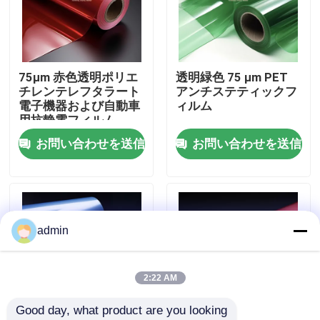
企業情報
75μm 赤色透明ポリエ
透明緑色 75 μm PET
会社案内
チレンテレフタラート
アンチステティックフ
電子機器および自動車
ィルム
用抗静電フィルム
品質管理
お問い合わせを送信
お問い合わせを送信
お問い合わせ
見積依頼
admin
高密度ポリエチレンフィルム
2:22 AM
Good day, what product are you looking 
低密度ポリエチレンフィルム