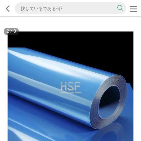
2
/
3