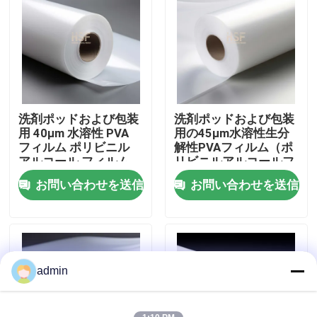
企業情報
会社案内
洗剤ポッドおよび包装
洗剤ポッドおよび包装
品質管理
用 40μm 水溶性 PVA
用の45μm水溶性生分
フィルム ポリビニル
解性PVAフィルム（ポ
アルコール フィルム
リビニルアルコールフ
お問い合わせ
200mm-1600mm
ィルム）
お問い合わせを送信
お問い合わせを送信
見積依頼
高密度ポリエチレンフィルム
admin
低密度ポリエチレンフィルム