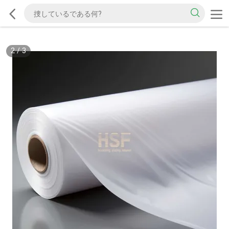
2
/
3