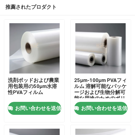
推薦されたプロダクト
洗剤ポッドおよび農業
25μm-100μm PVAフィ
用包装用の50μm水溶
ルム 溶解可能なパッケ
性PVAフィルム
ージおよび生物分解可
ホーム
能な用途のためのポリ
ビニルアルコールフィ
お問い合わせを送信
お問い合わせを送信
ルム
製品
ビデオ