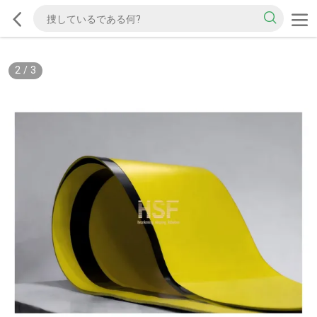
2
/
3