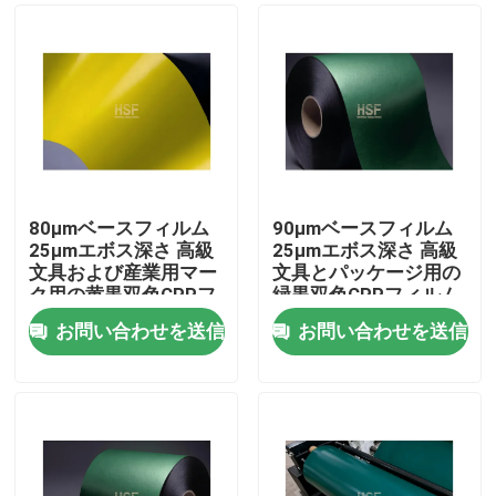
80μmベースフィルム
90μmベースフィルム
25μmエボス深さ 高級
25μmエボス深さ 高級
文具および産業用マー
文具とパッケージ用の
ク用の黄黒双色CPPフ
緑黒双色CPPフィルム
ィルム
お問い合わせを送信
お問い合わせを送信
ホーム
製品
ビデオ