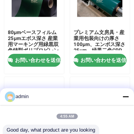
企業情報
80μmベースフィルム
プレミアム文房具・産
会社案内
25μmエボス深さ 産業
業用包装向けの厚さ
用マーキング用緑黒双
100μm、エンボス深さ
色鋳型ポリプロピレン
25μm、緑黒二色CPP
品質管理
フィルム
フィルム
お問い合わせを送信
お問い合わせを送信
お問い合わせ
見積依頼
admin
高密度ポリエチレンフィルム
4:55 AM
Good day, what product are you looking 
低密度ポリエチレンフィルム