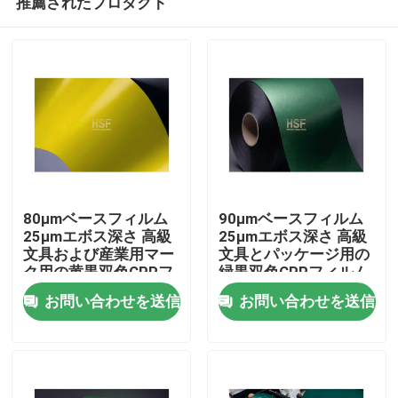
推薦されたプロダクト
80μmベースフィルム
90μmベースフィルム
25μmエボス深さ 高級
25μmエボス深さ 高級
文具および産業用マー
文具とパッケージ用の
ク用の黄黒双色CPPフ
緑黒双色CPPフィルム
ホーム
ィルム
お問い合わせを送信
お問い合わせを送信
製品
ビデオ