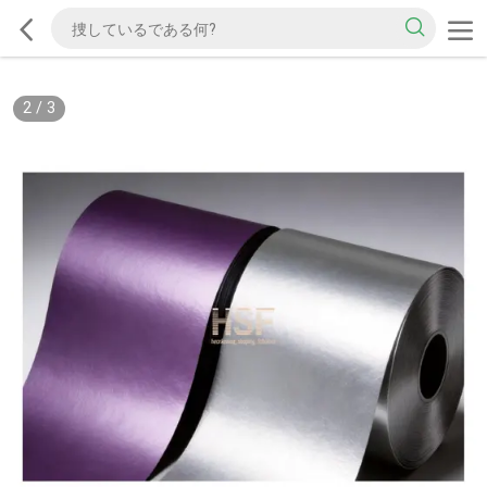
2
/
3