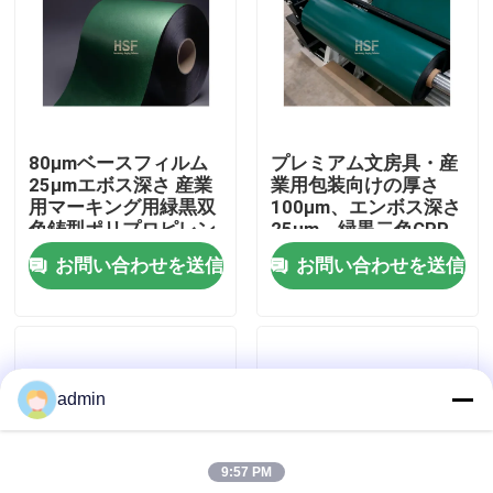
企業情報
会社案内
80μmベースフィルム
プレミアム文房具・産
25μmエボス深さ 産業
業用包装向けの厚さ
品質管理
用マーキング用緑黒双
100μm、エンボス深さ
色鋳型ポリプロピレン
25μm、緑黒二色CPP
フィルム
フィルム
お問い合わせを送信
お問い合わせを送信
お問い合わせ
見積依頼
admin
高密度ポリエチレンフィルム
9:57 PM
低密度ポリエチレンフィルム