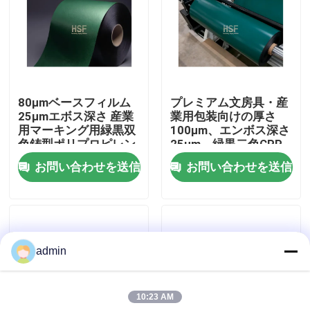
企業情報
会社案内
80μmベースフィルム
プレミアム文房具・産
25μmエボス深さ 産業
業用包装向けの厚さ
品質管理
用マーキング用緑黒双
100μm、エンボス深さ
色鋳型ポリプロピレン
25μm、緑黒二色CPP
フィルム
フィルム
お問い合わせを送信
お問い合わせを送信
お問い合わせ
見積依頼
admin
高密度ポリエチレンフィルム
10:23 AM
低密度ポリエチレンフィルム