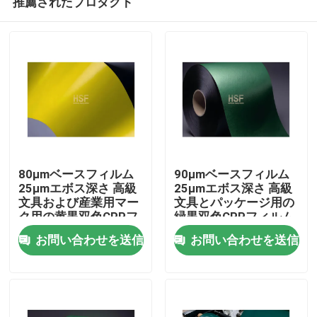
推薦されたプロダクト
80μmベースフィルム
90μmベースフィルム
25μmエボス深さ 高級
25μmエボス深さ 高級
文具および産業用マー
文具とパッケージ用の
ク用の黄黒双色CPPフ
緑黒双色CPPフィルム
ホーム
ィルム
お問い合わせを送信
お問い合わせを送信
製品
ビデオ