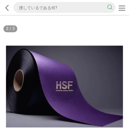
2
/
3